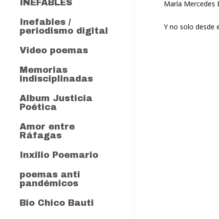
INEFABLES
María Mercedes 
Inefables /
Y no solo desde e
periodismo digital
Video poemas
Herencia
Memorias
poemas anti pandémicos
indisciplinadas
Mañana
Somos hijos e hijas
Museo popular de memorias
Album Justicia
indisciplinadas
Poética
Dubán Barros, Un pez sin Agua
Amor entre
Ráfagas
Inxilio Poemario
poemas anti
pandémicos
Bio Chico Bauti