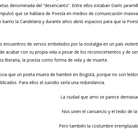
etas denominada del “desencanto”. Entre ellos estaban Darío Jarami
mpulsó que se hablara de Poesía en medios de comunicación masiva 
o barrio la Candelaria y durante años abrió espacios para que la Poe
 encuentros de versos embebidos por la nostalgia en un país violento
r de acabar con su propia vida a pesar de los reconocimientos y de se
a literaria, la poesía como forma de vida y de muerte.
icia que un poeta muera de hambre en Bogotá, porque no son leídos, 
blicados. Para ellos el suicidio sería una redundancia.
La ciudad que amo se parece demasiad
Nos unen el cansancio y el tedio de la
Pero también la costumbre irremplazable