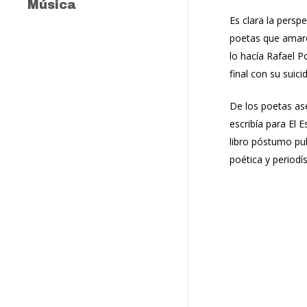
Música
Es clara la persp
Toda esa oleada
poetas que amaro
lo hacía Rafael 
final con su suicid
De los poetas as
escribía para El 
libro póstumo pub
poética y periodí