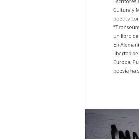
Escritores 
Cultura y 
poética co
"Transeúnt
un libro de
En Alemania
libertad de
Europa. Pub
poesía ha 