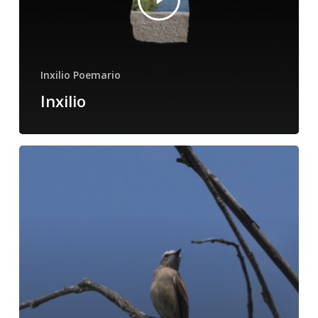
Inxilio Poemario
Inxilio
en
forma
de
poema