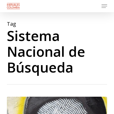
Menu
Skip
to
Close
main
Menu
content
Tag
Sistema
Nacional de
Búsqueda
Entrevista
con
Pablo