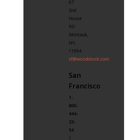
67
2nd
House
RD
Montauk,
NY,
11954
sf@woodstock.com
San
Francisco
1-
800-
444-
23-
54
1