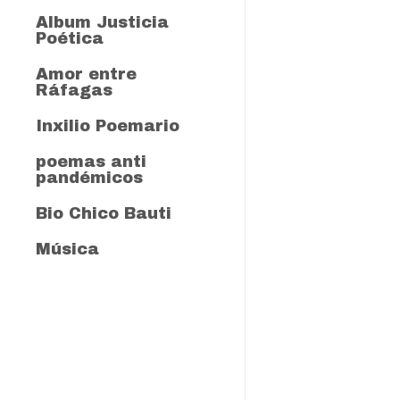
Somos hijos e hijas
Museo popular de memorias
Album Justicia
indisciplinadas
Poética
Dubán Barros, Un pez sin Agua
Amor entre
Ráfagas
Inxilio Poemario
poemas anti
pandémicos
Bio Chico Bauti
Música
Toda esa oleada