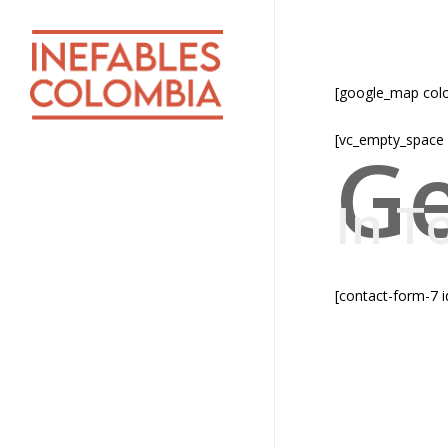
Skip
to
main
content
[google_map col
[vc_empty_space 
G
In T
[contact-form-7 