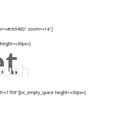
or=»#cb9400″ zoom=»14″]
height=»30px»]
et
ouch
id=»1709″][vc_empty_space height=»30px»]