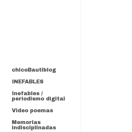
chicoBautiblog
INEFABLES
Inefables /
periodismo digital
Video poemas
Herencia
Memorias
poemas anti pandémicos
indisciplinadas
Mañana