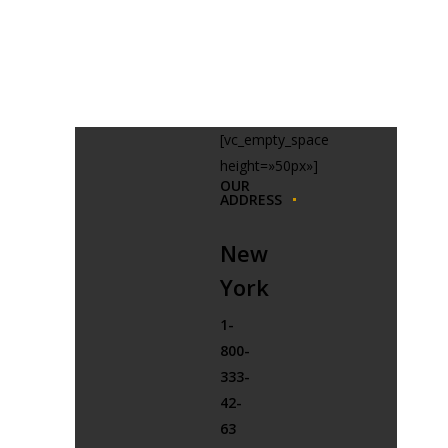
[vc_empty_space
height=»50px»]
OUR
ADDRESS
New
York
1-
800-
333-
42-
63