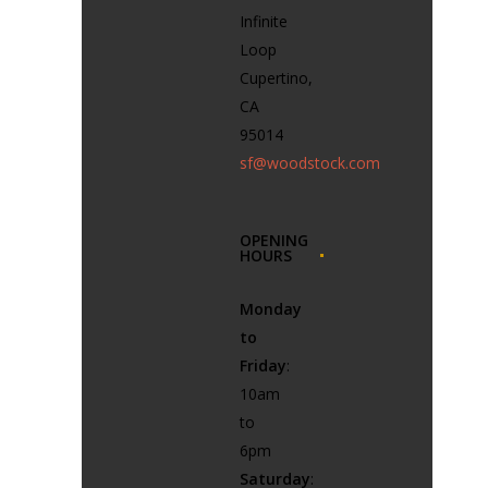
Infinite
Loop
Cupertino,
CA
95014
sf@woodstock.com
OPENING
HOURS
Monday
to
Friday
:
10am
to
6pm
Saturday
: